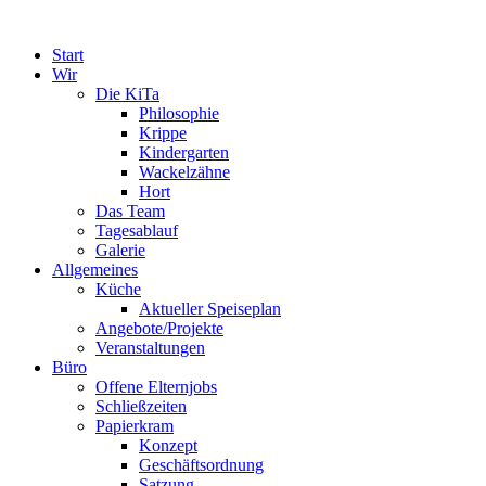
Start
Wir
Die KiTa
Philosophie
Krippe
Kindergarten
Wackelzähne
Hort
Das Team
Tagesablauf
Galerie
Allgemeines
Küche
Aktueller Speiseplan
Angebote/Projekte
Veranstaltungen
Büro
Offene Elternjobs
Schließzeiten
Papierkram
Konzept
Geschäftsordnung
Satzung