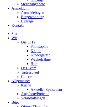
Stellenangebote
Anmeldung
Anmeldebogen
Eingewöhnung
Beiträge
Kontakt
Start
Wir
Die KiTa
Philosophie
Krippe
Kindergarten
Wackelzähne
Hort
Das Team
Tagesablauf
Galerie
Allgemeines
Küche
Aktueller Speiseplan
Angebote/Projekte
Veranstaltungen
Büro
Offene Elternjobs